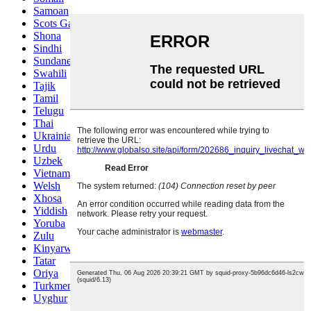
Samoan
Scots Gaelic
Shona
Sindhi
Sundanese
Swahili
Tajik
Tamil
Telugu
Thai
Ukrainian
Urdu
Uzbek
Vietnamese
Welsh
Xhosa
Yiddish
Yoruba
Zulu
Kinyarwanda
Tatar
Oriya
Turkmen
Uyghur