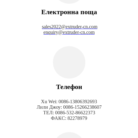
Електронна поща
sales2022@extruder-cn.com
enquiry@extruder-cn.com
Телефон
Xu Wei: 0086-13806392693
Лили Джоу: 0086-15266238607
ТЕЛ: 0086-532-86622373
ФАКС: 82278979