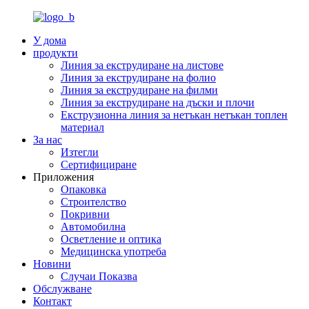
У дома
продукти
Линия за екструдиране на листове
Линия за екструдиране на фолио
Линия за екструдиране на филми
Линия за екструдиране на дъски и плочи
Екструзионна линия за нетъкан нетъкан топлен
материал
За нас
Изтегли
Сертифициране
Приложения
Опаковка
Строителство
Покривни
Автомобилна
Осветление и оптика
Медицинска употреба
Новини
Случаи Показва
Обслужване
Контакт